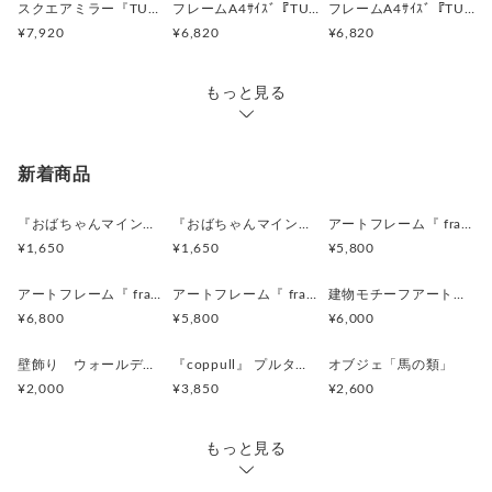
スクエアミラー『TUGIHAGI FRAME mirror』- umi - 300角
フレームA4ｻｲｽﾞ『TUGIHAGI FRAME』- tsuti -
フレームA4ｻｲｽﾞ『TUGIHAGI FRAME』- umi -
¥7,920
¥6,820
¥6,820
もっと見る
新着商品
『おばちゃんマインドキーホルダー』沖縄柄
『おばちゃんマインドマグネット』沖縄柄
アートフレーム『 frafig frame』
¥1,650
¥1,650
¥5,800
アートフレーム『 frafig frame』
アートフレーム『 frafig frame』
建物モチーフアートフレーム『 たぶんおいしいレストラン』(赤とみどり)
¥6,800
¥5,800
¥6,000
壁飾り ウォールデコレーション「鳥」
『coppull』 プルタブ取手の小さな一輪挿し
オブジェ「馬の類」
¥2,000
¥3,850
¥2,600
もっと見る