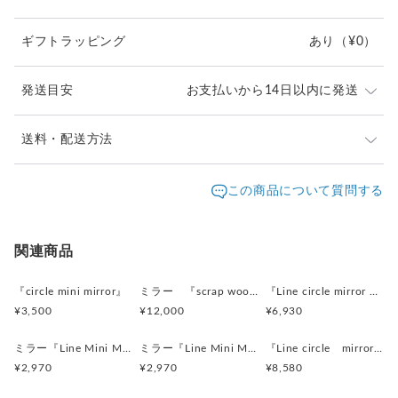
同じものは生まれない一点ものです。
ギフトラッピング
あり
（¥0）
※廃材を使用しているため、ゆがみや欠け、穴などが ある場
合がございます。
水気のある場所でのご使用は避けてください。
発送目安
お支払いから14日以内に発送
撮影には、万全を期しておりますが、
実物とは色合いが多少異なる場合がございます。
事前にご了承くださいませ。
お支払い完了後、通常14日以内(土日祝日店舗休暇を除
送料・配送方法
く)に発送いたします。
＜オーダーについて＞
発送元地域：
沖縄県
海外発送：
可能
この商品について質問する
・お好きなサイズでオーダー可能です。
・納期は1週間ほどです。
配送方法
追跡／補償
送料
追加送料
・ひとつひとつ手作りの
同じものは生まれない一点ものです。
宅急便（ヤマト）
○
／
○
地域別
¥100〜
関連商品
≪オーダー方法≫
海外配送
○
／
○
大陸別
¥0〜
『circle mini mirror』
ミラー 『scrap wood mmmirror』
『Line circle mirror の抜け殻ミラー』アンティークホワイト size260
①『質問オーダーの相談をする』ボタンから
¥3,500
¥12,000
¥6,930
デザイン、サイズなどご希望をご連絡ください
レターパックプラス
○
／
✕
¥600
¥0
②お見積もりなど、ご了承いただきましてから
ミラー『Line Mini Mirror』ベージュ
ミラー『Line Mini Mirror』ペールグリーン
『Line circle mirror』スモーキーホワイト Msize
こちらで改めて『オーダー品』として出品いたします。
¥2,970
¥2,970
¥8,580
③ご購入手続き完了後、製作開始いたします。