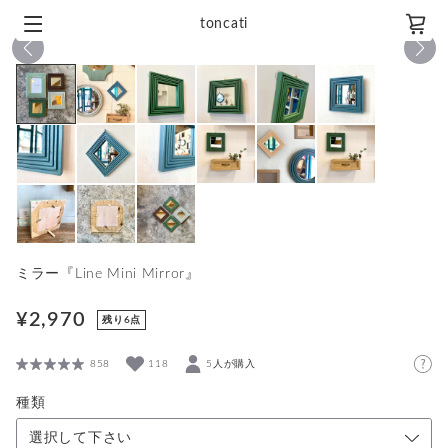
toncati
1
/
15
ミラー『Line Mini Mirror』
¥2,970
残り6点
858
118
5人が購入
種類
選択して下さい