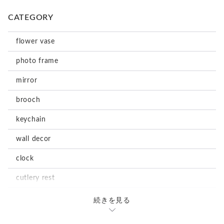
CATEGORY
flower vase
photo frame
mirror
brooch
keychain
wall decor
clock
cutlery rest
magnet
続きを見る
stationary