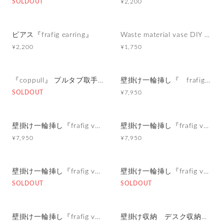
SOLDOUT
¥2,200
ピアス『frafig earring』
Waste material vase DIY kit
¥2,200
¥1,750
『coppull』 プルタブ取手の小さな一輪挿し
壁掛け一輪挿し『 frafig vase 』(フラフィグ ベース)
SOLDOUT
¥7,950
壁掛け一輪挿し『frafig vase』
壁掛け一輪挿し『frafig vase』
¥7,950
¥7,950
壁掛け一輪挿し『frafig vase』
壁掛け一輪挿し『frafig vase』
SOLDOUT
SOLDOUT
壁掛け一輪挿し『frafig vase』
壁掛け収納 デスク収納 『drawer box』細長ナチュラルブラウン