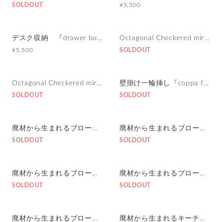
SOLDOUT
¥5,500
デスク収納 『drawer box』細長ナチュラルブラウン
Octagonal Checkered mirror 八角形のチェック柄ミラー(緑チェック)
¥5,500
SOLDOUT
Octagonal Checkered mirror 八角形のチェック柄ミラー(赤チェック)
壁掛け一輪挿し『coppa flower vase』
SOLDOUT
SOLDOUT
廃材から生まれるブローチ『frafig brooch-bird-』
廃材から生まれるブローチ『frafig brooch-bird-』
SOLDOUT
SOLDOUT
廃材から生まれるブローチ『frafig brooch-bird-』
廃材から生まれるブローチ『frafig brooch-bird-』
SOLDOUT
SOLDOUT
廃材から生まれるブローチ『frafig brooch-bird-』
廃材から生まれるキーチェーン/キーホルダー『frafig keychain-bird-』