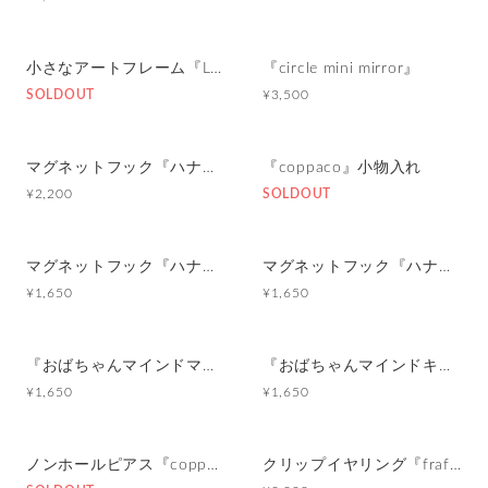
小さなアートフレーム『Line Mini ART FRAME』
『circle mini mirror』
SOLDOUT
¥3,500
マグネットフック『ハナニョーーン族』LARGE
『coppaco』小物入れ
¥2,200
SOLDOUT
マグネットフック『ハナニョーーン族』
マグネットフック『ハナニョーーン族』
¥1,650
¥1,650
『おばちゃんマインドマグネット』
『おばちゃんマインドキーホルダー』
¥1,650
¥1,650
ノンホールピアス『coppa de earring』
クリップイヤリング『frafig earring』