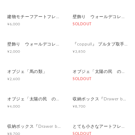
建物モチーフアートフレーム『 たぶんおいしいレストラン』(赤とみどり)
壁飾り ウォールデコレーション「鳥」
¥6,000
SOLDOUT
壁飾り ウォールデコレーション「鳥」
『coppull』 プルタブ取手の小さな一輪挿し
¥2,000
¥3,850
オブジェ「馬の類」
オブジェ「太陽の民 のようなものたち」
¥2,600
SOLDOUT
オブジェ「太陽の民 のようなものたち」
収納ボックス『Drawer box』magazine rack/pot cover
¥4,000
¥8,700
収納ボックス『Drawer box』magazine rack/pot cover
とても小さなアートフレーム『Line Mini ART FRAME』
¥8,700
SOLDOUT