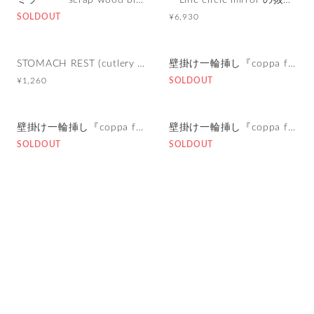
ミラー 『scrap wood bicolor mirror』
『Line circle mirror の抜け殻ミラー』アンティークホワイト size260
SOLDOUT
¥6,930
STOMACH REST (cutlery rest)
壁掛け一輪挿し『coppa flower vase』
¥1,260
SOLDOUT
壁掛け一輪挿し『coppa flower vase』
壁掛け一輪挿し『coppa flower vase』
SOLDOUT
SOLDOUT