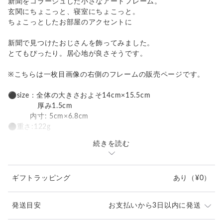
新聞をコラージュした小さなアートフレーム。
玄関にちょこっと、寝室にちょこっと。
ちょこっとしたお部屋のアクセントに
新聞で見つけたおじさんを飾ってみました。
とてもぴったり。居心地が良さそうです。
※こちらは一枚目画像の右側のフレームの販売ページです。
⚫︎size：全体の大きさおよそ14cm×15.5cm
厚み1.5cm
内寸: 5cm×6.8cm
⚫︎重さ:122g
続きを読む
⚫︎仕様：ガラス、壁掛け用縦横吊金具、
立てかけスタンド付き
ギフトラッピング
あり
（¥0）
ーーーーーーーーーーーーーーーーーー
＜デザイン上の注意点＞
発送目安
お支払いから3日以内に発送
・ひとつひとつ手作りの
同じものは生まれない一点ものです。