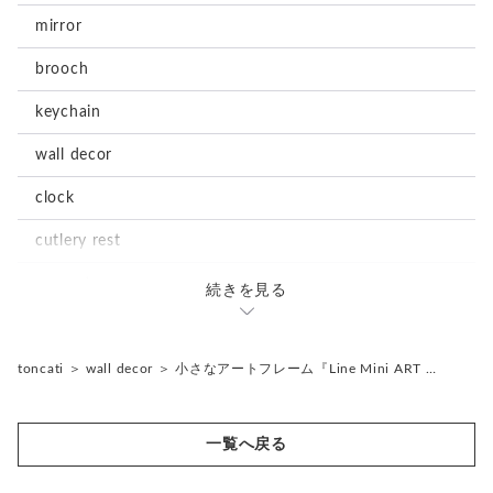
mirror
brooch
keychain
wall decor
clock
cutlery rest
magnet
続きを見る
stationary
notepad
accessories
toncati
＞
wall decor
＞
小さなアートフレーム『Line Mini ART …
tray
earrings
storage box
一覧へ戻る
storage box
ornament
object