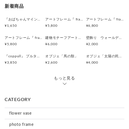
新着商品
『おばちゃんマインドマグネット』沖縄柄
アートフレーム『 frafig frame』
アートフレーム『 frafig frame』
¥1,650
¥5,800
¥6,800
アートフレーム『 frafig frame』
建物モチーフアートフレーム『 たぶんおいしいレストラン』(赤とみどり)
壁飾り ウォールデコレーション「鳥」
¥5,800
¥6,000
¥2,000
『coppull』 プルタブ取手の小さな一輪挿し
オブジェ「馬の類」
オブジェ「太陽の民 のようなものたち」
¥3,850
¥2,600
¥4,000
もっと見る
CATEGORY
flower vase
photo frame