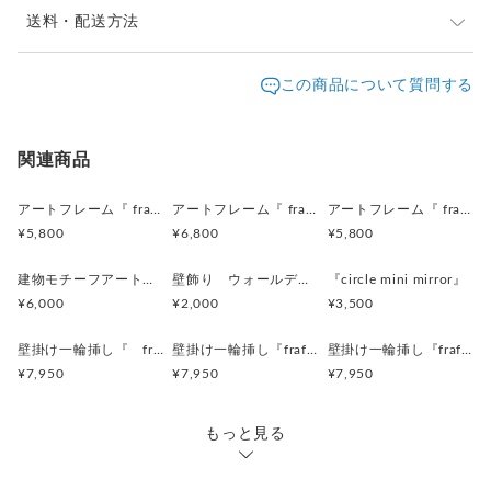
お支払い完了後、通常3日以内(店舗休を除く)に発送いた
送料・配送方法
※廃材を使用しているため、ゆがみや欠け、穴などが ある場
します。
合がございます。
発送元地域：
沖縄県
海外発送：
可能
この商品について質問する
水気のある場所でのご使用は避けてください。
撮影には、万全を期しておりますが、
配送方法
追跡／補償
送料
追加送料
実物とは色合いが多少異なる場合がございます。
事前にご了承くださいませ。
レターパックプラス
○
／
✕
¥600
¥100
関連商品
＜オーダーについて＞
宅急便（ヤマト）
○
／
○
地域別
¥100〜
アートフレーム『 frafig frame』
アートフレーム『 frafig frame』
アートフレーム『 frafig frame』
・お好きなサイズでオーダー可能です。
¥5,800
¥6,800
¥5,800
・納期は1週間ほどです。
海外配送
○
／
○
大陸別
¥100〜
・ひとつひとつ手作りの
建物モチーフアートフレーム『 たぶんおいしいレストラン』(赤とみどり)
壁飾り ウォールデコレーション「鳥」
『circle mini mirror』
同じものは生まれない一点ものです。
¥6,000
¥2,000
¥3,500
≪オーダー方法≫
壁掛け一輪挿し『 frafig vase 』(フラフィグ ベース)
壁掛け一輪挿し『frafig vase』
壁掛け一輪挿し『frafig vase』
①『質問オーダーの相談をする』ボタンから
¥7,950
¥7,950
¥7,950
デザイン、サイズなどご希望をご連絡ください
②お見積もりなど、ご了承いただきましてから
こちらで改めて『オーダー品』として出品いたします。
もっと見る
③ご購入手続き完了後、製作開始いたします。