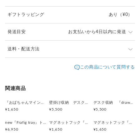
が良ければ400gくらい掛けれます。
自宅冷蔵庫扉で300gくらい
ギフトラッピング
あり
（¥0）
側面で250gくらいでした。
画像をご参考にしていただけましたら幸いです。
発送目安
お支払いから4日以内に発送
金属面によって磁石の威力には差が出るようです。
ご了承ください。
通常4日以内（土日祝日、店舗休日を除く）に対応させ
送料・配送方法
ハナニョーーン族の鼻の素材はジャスミンの木です。
て頂いております。
発送元地域：
沖縄県
海外発送：
可能
この商品について質問する
◎ギフトラッピング可能です⭐︎お気軽に！！
追跡／補
追加送
配送方法
送料
償
料
別ページに小さいサイズのハナニョーーン族がおります。
是非合わせてご覧くださいませ♪
特定記録郵便(規格外100g以内)
○
／
○
¥500
¥50
関連商品
海外配送（EMS/国際eパケット/国際小
大陸
※同色複数個ご購入の場合には、
✕
／
✕
¥50〜
『おばちゃんマインドマグネット』沖縄柄
壁掛け収納 デスク収納 『drawer box』細長ナチュラルブラウン
デスク収納 『drawer box』細長ナチュラルブラウン
包）
別
発送まで５日ほどかかることもございます。
¥1,650
¥5,500
¥5,500
ーーーーーーーーーーーーーーーーーーーーーーーーー
材料: 廃材木っ端+ ジャスミンの小枝+ネオジム磁石
new『Frafig tray』トレイ 小物入れ
マグネットフック『ハナニョーーン族』
マグネットフック『ハナニョーーン族』
仕上げ: 水性アクリル塗料、ウレタン塗装
¥6,950
¥1,650
¥1,650
サイズ: およそ7〜9cm 鼻の長さ6〜8cm