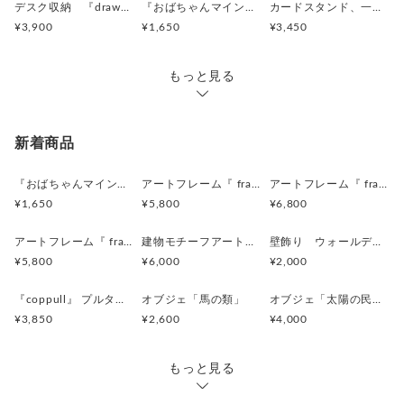
デスク収納 『drawer box』クリームイエロー
『おばちゃんマインドマグネット』
カードスタンド、一輪挿し 『OKINAWA HANABLOCKS 』
※鼻の材料は天然木ですので、それぞれ形状が異なります。ご
¥3,900
¥1,650
¥3,450
了承ください。
ーーーーーーーーーーーーーーーーーーーーーーーーー
もっと見る
【取り扱いについて】
・耐水性に優れた塗料を使用しておりますが、
新着商品
木製品ですので、水気のある場所でのご使用は避けてくださ
い。
『おばちゃんマインドマグネット』沖縄柄
アートフレーム『 frafig frame』
アートフレーム『 frafig frame』
濡れた場合は、軽く拭いてください。
¥1,650
¥5,800
¥6,800
・撮影には、万全を期しておりますが、
実物とは色味が多少異なる場合がございます。
アートフレーム『 frafig frame』
建物モチーフアートフレーム『 たぶんおいしいレストラン』(赤とみどり)
壁飾り ウォールデコレーション「鳥」
ご了承ください。
¥5,800
¥6,000
¥2,000
ーーーーーーーーーーーーーーーーーーーーーーーーー
『coppull』 プルタブ取手の小さな一輪挿し
オブジェ「馬の類」
オブジェ「太陽の民 のようなものたち」
●toncatiの最新の作品情報は、instagram( ＠toncati )からご覧
¥3,850
¥2,600
¥4,000
いただけます。
もっと見る