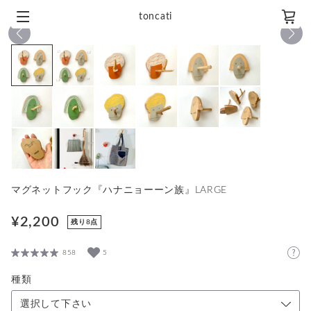
toncati
1
/
15
マグネットフック『ハナニョーーン族』LARGE
¥2,200
残り8点
858
5
種類
選択して下さい