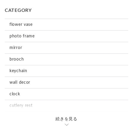
CATEGORY
flower vase
photo frame
mirror
brooch
keychain
wall decor
clock
cutlery rest
magnet
続きを見る
stationary