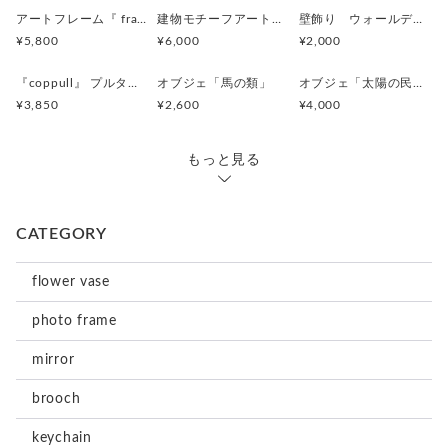
アートフレーム『 frafig frame』
建物モチーフアートフレーム『 たぶんおいしいレストラン』(赤とみどり)
壁飾り ウォールデコレーション「鳥」
¥5,800
¥6,000
¥2,000
『coppull』 プルタブ取手の小さな一輪挿し
オブジェ「馬の類」
オブジェ「太陽の民 のようなものたち」
¥3,850
¥2,600
¥4,000
もっと見る
CATEGORY
flower vase
photo frame
mirror
brooch
keychain