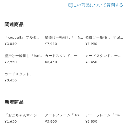
発送元地域：
沖縄県
海外発送：
可能
この商品について質問する
追跡／補
追加送
撮影には、万全を期しておりますが、
配送方法
送料
償
料
実物とは色合いが多少異なる場合がございます。
事前にご了承くださいませ。
定形外郵便
✕
／
✕
¥390
¥200
関連商品
海外配送（EMS/国際eパケット/国際小
大陸
-------------------------------------------
✕
／
✕
¥200〜
『coppull』 プルタブ取手の小さな一輪挿し
壁掛け一輪挿し『 frafig vase 』(フラフィグ ベース)
壁掛け一輪挿し『frafig vase』
包）
別
¥3,850
¥7,950
¥7,950
壁掛け一輪挿し『frafig vase』
カードスタンド、一輪挿し 『OKINAWA HANABLOCKS 』
カードスタンド、一輪挿し 『OKINAWA HANABLOCKS 』
¥7,950
¥3,450
¥3,450
カードスタンド、一輪挿し 『OKINAWA HANABLOCKS 』
¥3,450
新着商品
『おばちゃんマインドマグネット』沖縄柄
アートフレーム『 frafig frame』
アートフレーム『 frafig frame』
¥1,650
¥5,800
¥6,800