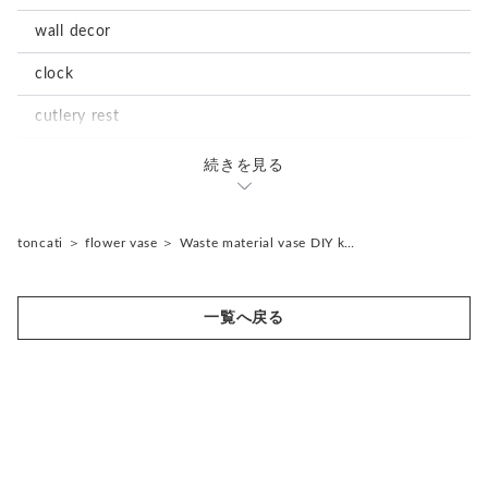
wall decor
clock
cutlery rest
magnet
続きを見る
stationary
notepad
accessories
toncati
＞
flower vase
＞
Waste material vase DIY k…
tray
earrings
storage box
一覧へ戻る
storage box
ornament
object
card stand