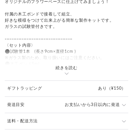
オリジナルのフラワーベースに仕上げてみましょう！
付属の木工ボンドで接着して組立、
好きな模様をつけて出来上がる簡単な製作キットです。
ガラスの試験管付きです。
----------------------------------------
〈セット内容〉
⚫︎試験管1本 (長さ9cm×直径1cm )
※ガラス製のため、取り扱いにはご注意ください。
⚫︎木工ボンド5ml
続きを読む
⚫︎綿棒1本(木工ボンド塗布、拭取り用)
⚫︎木製パーツ３個
⚫︎レジロールの芯３個(1本+半分２個)
ギフトラッピング
あり
（¥150）
⚫︎組立説明書
〈用意していただくもの〉
発送目安
お支払いから3日以内に発送
⚫︎ペンや絵の具など、模様を施す道具
⚫︎手袋、エプロンなど
⚫︎お花など、出来上がったら飾るもの
通常3日以内に発送させていただいております。
送料・配送方法
(店舗お休み、郵便局お休みを除く)
-------------------------------------------