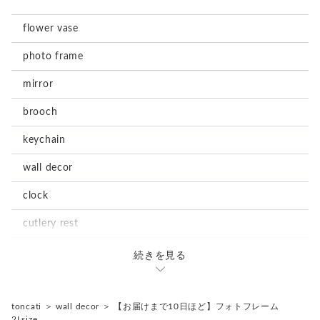
flower vase
photo frame
mirror
brooch
keychain
wall decor
clock
cutlery rest
magnet
続きを見る
stationary
notepad
accessories
toncati
＞
wall decor
＞
【お届けまで10日ほど】フォトフレーム
2Lsize…