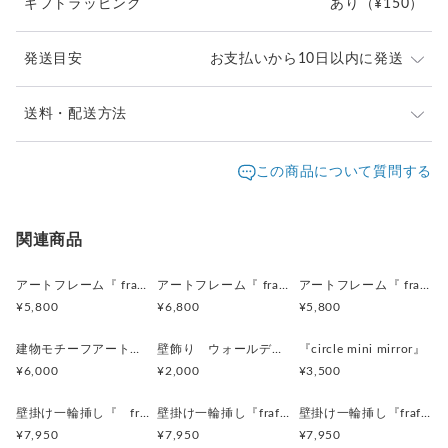
ギフトラッピング
あり
（¥150）
＜デザイン上の注意点＞
・ひとつひとつ手作りの
同じものは生まれない一点ものです。
発送目安
お支払いから10日以内に発送
木地の色、配置などは写真のものとは異なります。
※廃材を使用しているため、ゆがみや欠け、穴などが ある場
合がございます。
日時指定希望の方は、宅急便（ヤマト）をお選びの上、
送料・配送方法
水気のある場所でのご使用は避けてください。
備考欄に希望日時をご記入ください。
撮影には、万全を期しておりますが、
発送元地域：
沖縄県
海外発送：
可能
この商品について質問する
実物とは色合いが多少異なる場合がございます。
※お届け先が、北海道の方は定形外郵便での発送がお得
事前にご了承くださいませ。
配送方法
追跡／補償
送料
追加送料
です。（日時指定不可。すいません...）
それ以外の地域にお届けの方は、クロネコヤマトでの発
＜オーダーについて＞
定形外郵便
○
／
○
¥830
¥200
関連商品
送がお得です。（日時指定可能）
・お好きなサイズでオーダー可能です。
・納期は7〜10日ほどです。
宅急便（ヤマト）
○
／
○
地域別
¥200〜
アートフレーム『 frafig frame』
アートフレーム『 frafig frame』
アートフレーム『 frafig frame』
・ひとつひとつ手作りの
¥5,800
¥6,800
¥5,800
同じものは生まれない一点ものです。
海外配送
○
／
○
大陸別
¥200〜
色の配置などは 一点、一点すべて異なりますので、
建物モチーフアートフレーム『 たぶんおいしいレストラン』(赤とみどり)
壁飾り ウォールデコレーション「鳥」
『circle mini mirror』
ご了承下さいませ。
¥6,000
¥2,000
¥3,500
≪オーダー方法≫
壁掛け一輪挿し『 frafig vase 』(フラフィグ ベース)
壁掛け一輪挿し『frafig vase』
壁掛け一輪挿し『frafig vase』
①『質問オーダーの相談をする』ボタンから
¥7,950
¥7,950
¥7,950
デザイン、サイズなどご希望をご連絡ください