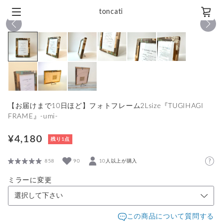
toncati
1
/
9
【お届けまで10日ほど】フォトフレーム2Lsize『TUGIHAGI
FRAME』-umi-
¥4,180
残り1点
858
90
10人以上が購入
ミラーに変更
この商品について質問する