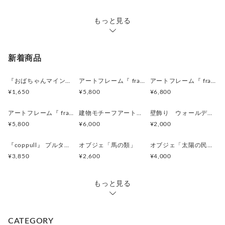
②お見積もりなど、ご了承いただきましてから
こちらで改めて『オーダー品』として出品いたします。
もっと見る
③ご購入手続き完了後、製作開始いたします。
新着商品
『おばちゃんマインドマグネット』沖縄柄
アートフレーム『 frafig frame』
アートフレーム『 frafig frame』
¥1,650
¥5,800
¥6,800
アートフレーム『 frafig frame』
建物モチーフアートフレーム『 たぶんおいしいレストラン』(赤とみどり)
壁飾り ウォールデコレーション「鳥」
¥5,800
¥6,000
¥2,000
『coppull』 プルタブ取手の小さな一輪挿し
オブジェ「馬の類」
オブジェ「太陽の民 のようなものたち」
¥3,850
¥2,600
¥4,000
もっと見る
CATEGORY