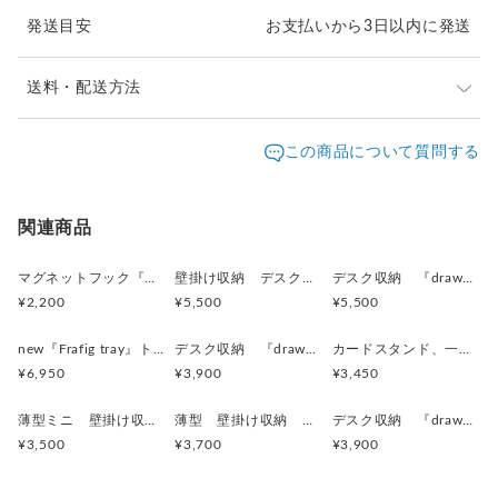
壁掛けでコピー用紙ハガキサイズ50枚ほどは挟めました。
発送目安
お支払いから3日以内に発送
もし気に入っていただけましたらうれしいです。
送料・配送方法
⚫︎ネオジム磁石内蔵
⚫︎壁掛け金具の部分はプルタブです。
発送元地域：
沖縄県
海外発送：
可能
この商品について質問する
配送方法
追跡／補償
送料
追加送料
---------------------------------------
size：140×200mm×高さ25mm
海外配送
○
／
○
大陸別
¥0〜
関連商品
ペンスタンド部分の穴：12mm
使用材料：木材+合板+古新聞+包装紙+プルタブ
レターパックプラス
○
／
✕
¥600
¥200
マグネットフック『ハナニョーーン族』LARGE
壁掛け収納 デスク収納 『drawer box』細長ナチュラルブラウン
デスク収納 『drawer box』細長ナチュラルブラウン
(※メモ紙、ペンは ついていません。)
¥2,200
¥5,500
¥5,500
---------------------------------------
宅急便（ヤマト）
○
／
○
地域別
¥200〜
＜デザイン上の注意点＞
new『Frafig tray』トレイ 小物入れ
デスク収納 『drawer box』クリームイエロー
カードスタンド、一輪挿し 『OKINAWA HANABLOCKS 』
・ひとつひとつ手作りの
¥6,950
¥3,900
¥3,450
同じものは生まれない一点ものです。
手作りの素朴な仕上がりを楽しんでいただければ
薄型ミニ 壁掛け収納 デスク収納 『drawer box』マスタード
薄型 壁掛け収納 デスク収納 『drawer box』
デスク収納 『drawer box』からし色
幸いです。
¥3,500
¥3,700
¥3,900
・toncatiの家具、雑貨は 主に廃材を使用しております。
製品の特徴として、廃材の素朴感を出しているため