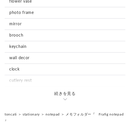
flower vase
photo frame
mirror
brooch
keychain
wall decor
clock
cutlery rest
magnet
続きを見る
stationary
notepad
accessories
toncati
＞
stationary
＞
notepad
＞
メモフォルダー『 Frafig notepad
』
tray
earrings
storage box