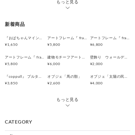
欠けや穴などがございます。
もっと見る
ささくれなどは できるだけ処理しておりますが、
繊細な素材の生地などは ひっかけて傷む可能性が
ございますので、ご注意ください。
新着商品
・多少の水濡れには問題ないように
仕上げを施しておりますが、 過度に濡れた場合は
『おばちゃんマインドマグネット』沖縄柄
アートフレーム『 frafig frame』
アートフレーム『 frafig frame』
軽く水気を拭いてください。
¥1,650
¥5,800
¥6,800
また過度な直射日光、乾燥、は商品に不具合が
出る可能性がございますので、ご注意ください。
アートフレーム『 frafig frame』
建物モチーフアートフレーム『 たぶんおいしいレストラン』(赤とみどり)
壁飾り ウォールデコレーション「鳥」
¥5,800
¥6,000
¥2,000
・撮影には、万全を期しておりますが、
実物とは色合いが多少異なる場合がございます。
『coppull』 プルタブ取手の小さな一輪挿し
オブジェ「馬の類」
オブジェ「太陽の民 のようなものたち」
事前にご了承くださいませ。
¥3,850
¥2,600
¥4,000
もっと見る
CATEGORY