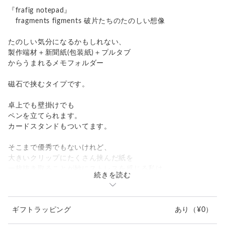
『frafig notepad』
fragments figments 破片たちのたのしい想像
たのしい気分になるかもしれない、
製作端材＋新聞紙(包装紙)＋プルタブ
からうまれるメモフォルダー
磁石で挟むタイプです。
卓上でも壁掛けでも
ペンを立てられます。
カードスタンドもついてます。
そこまで優秀でもないけれど、
大きいクリップにたくさん挟んだ紙を
一枚抜き取ることが妙にストレスを感じる私は、
続きを読む
このnotepadの 挟んだ紙が一枚スッと抜き取れる所が気に入
っています。
壁掛けの際にはスッといかないけれど。
ギフトラッピング
あり
（¥0）
不要な紙を捨てずに挟んでメモにどうぞ。