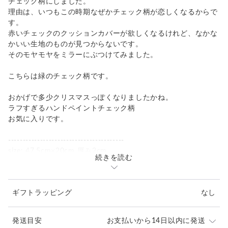
チェック柄にしました。
理由は、いつもこの時期なぜかチェック柄が恋しくなるからで
す。
赤いチェックのクッションカバーが欲しくなるけれど、なかな
かいい生地のものが見つからないです。
そのモヤモヤをミラーにぶつけてみました。
こちらは緑のチェック柄です。
おかげで多少クリスマスっぽくなりましたかね。
ラフすぎるハンドペイントチェック柄
お気に入りです。
----------------------------------------
size: 47.5cm×20cm 厚み2cm
続きを読む
鏡部分の大きさ 43cm ×15cm
重さ: 1110g
仕様:ミラー、縦横吊可能、紐付き
ギフトラッピング
なし
仕上げ: 水性ウレタン塗料
-------------------------------------------------
発送目安
お支払いから14日以内に発送
＜デザイン上の注意点＞