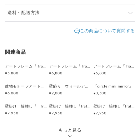
・toncatiの家具、雑貨は 主に廃材を使用しております。
通常14日以内に発送の予定です。
送料・配送方法
・多少の水濡れには問題ないように
仕上げを施しておりますが、 過度に濡れた場合は
発送元地域：
沖縄県
海外発送：
可能
この商品について質問する
軽く水気を拭いてください。
配送方法
追跡／補償
送料
追加送料
また過度な直射日光、乾燥、は商品に不具合が
出る可能性がございますので、ご注意ください。
ゆうパック
○
／
○
地域別
¥150〜
関連商品
撮影には、万全を期しておりますが、
宅急便（ヤマト）
○
／
○
地域別
¥150〜
アートフレーム『 frafig frame』
アートフレーム『 frafig frame』
アートフレーム『 frafig frame』
実物とは色合いが多少異なる場合がございます。
¥5,800
¥6,800
¥5,800
事前にご了承くださいませ。
建物モチーフアートフレーム『 たぶんおいしいレストラン』(赤とみどり)
壁飾り ウォールデコレーション「鳥」
『circle mini mirror』
----------------------------------------------------
¥6,000
¥2,000
¥3,500
壁掛け一輪挿し『 frafig vase 』(フラフィグ ベース)
壁掛け一輪挿し『frafig vase』
壁掛け一輪挿し『frafig vase』
¥7,950
¥7,950
¥7,950
もっと見る