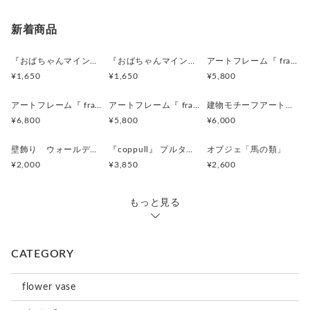
新着商品
『おばちゃんマインドキーホルダー』沖縄柄
『おばちゃんマインドマグネット』沖縄柄
アートフレーム『 frafig frame』
¥1,650
¥1,650
¥5,800
アートフレーム『 frafig frame』
アートフレーム『 frafig frame』
建物モチーフアートフレーム『 たぶんおいしいレストラン』(赤とみどり)
¥6,800
¥5,800
¥6,000
壁飾り ウォールデコレーション「鳥」
『coppull』 プルタブ取手の小さな一輪挿し
オブジェ「馬の類」
¥2,000
¥3,850
¥2,600
もっと見る
CATEGORY
flower vase