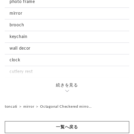
photo frame
mirror
brooch
keychain
wall decor
clock
cutlery rest
magnet
続きを見る
stationary
notepad
accessories
toncati
＞
mirror
＞
Octagonal Checkered mirro…
tray
earrings
storage box
一覧へ戻る
storage box
ornament
object