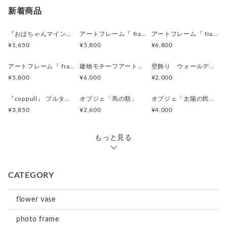
新着商品
『おばちゃんマインドマグネット』沖縄柄
アートフレーム『 frafig frame』
アートフレーム『 frafig frame』
¥1,650
¥5,800
¥6,800
アートフレーム『 frafig frame』
建物モチーフアートフレーム『 たぶんおいしいレストラン』(赤とみどり)
壁飾り ウォールデコレーション「鳥」
¥5,800
¥6,000
¥2,000
『coppull』 プルタブ取手の小さな一輪挿し
オブジェ「馬の類」
オブジェ「太陽の民 のようなものたち」
¥3,850
¥2,600
¥4,000
もっと見る
CATEGORY
flower vase
photo frame