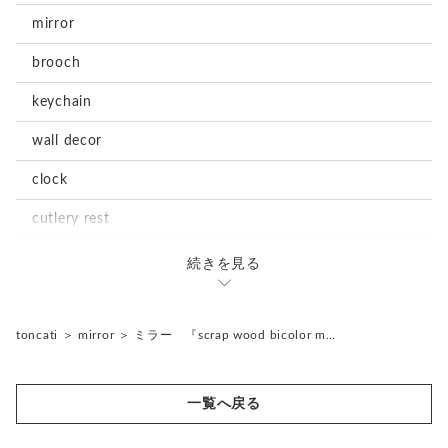
mirror
brooch
keychain
wall decor
clock
cutlery rest
magnet
続きを見る
stationary
notepad
accessories
toncati
＞
mirror
＞
ミラー 『scrap wood bicolor m…
tray
earrings
storage box
一覧へ戻る
storage box
ornament
object