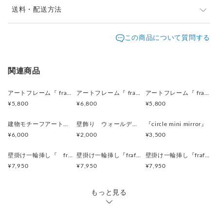
発送は通常3日以内に対応させて頂いております。お届
送料・配送方法
け日時等にご指定がある場合は、購入時に備考欄へご記
発送元地域：
入ください。
沖縄県
海外発送：
不可能
この商品について質問する
配送方法
追跡／補償
送料
追加送料
ゆうパック
○
／
○
地域別
¥150〜
関連商品
海外配送
○
／
○
大陸別
¥200〜
アートフレーム『 frafig frame』
アートフレーム『 frafig frame』
アートフレーム『 frafig frame』
¥5,800
¥6,800
¥5,800
建物モチーフアートフレーム『 たぶんおいしいレストラン』(赤とみどり)
壁飾り ウォールデコレーション「鳥」
『circle mini mirror』
¥6,000
¥2,000
¥3,500
壁掛け一輪挿し『 frafig vase 』(フラフィグ ベース)
壁掛け一輪挿し『frafig vase』
壁掛け一輪挿し『frafig vase』
¥7,950
¥7,950
¥7,950
もっと見る