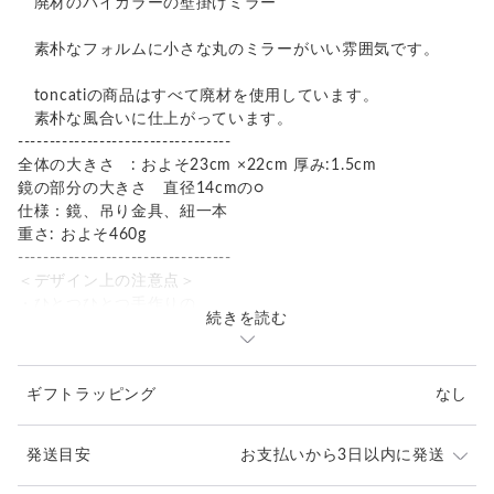
廃材のバイカラーの壁掛けミラー
素朴なフォルムに小さな丸のミラーがいい雰囲気です。
toncatiの商品はすべて廃材を使用しています。
素朴な風合いに仕上がっています。
----------------------------------
全体の大きさ : およそ23cm ×22cm 厚み:1.5cm
鏡の部分の大きさ 直径14cmの○
仕様：鏡、吊り金具、紐一本
重さ: およそ460g
----------------------------------
＜デザイン上の注意点＞
・ひとつひとつ手作りの
続きを読む
同じものは生まれない一点ものです。
※廃材を使用しているため、ゆがみや欠け、穴などが ある場
ギフトラッピング
なし
合がございます。
水気のある場所でのご使用は避けてください。
撮影には、万全を期しておりますが、
発送目安
お支払いから3日以内に発送
実物とは色合いが多少異なる場合がございます。
事前にご了承くださいませ。