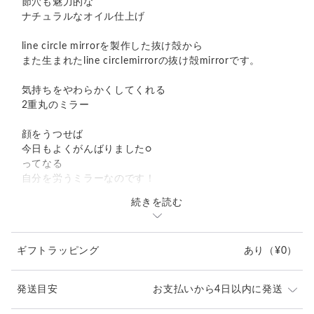
節穴も魅力的な
ナチュラルなオイル仕上げ
line circle mirrorを製作した抜け殻から
また生まれたline circlemirrorの抜け殻mirrorです。
気持ちをやわらかくしてくれる
2重丸のミラー
顔をうつせば
今日もよくがんばりました○
ってなる
自分を労うミラーなのです！
続きを読む
toncatiの商品はすべて廃材を使用しています。
素朴な風合いに仕上がっています。
ギフトラッピング
あり
（¥0）
----------------------------------
全体の大きさ : 直径215cm 厚み:2cm
鏡の部分の大きさ 直径14.5cmの○
発送目安
お支払いから4日以内に発送
仕様：鏡、吊り金具、紐一本
重さ: 350gほど