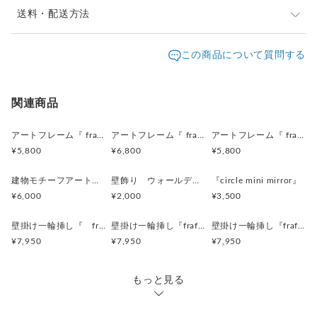
----------------------------------
ゆうパック60サイズでの発送となります。
送料・配送方法
発送は通常4日以内（土日祝日を除く）に対応させて頂
※その他棚、収納カテゴリーは、こちら↓
発送元地域：
いております。
沖縄県
海外発送：
可能
この商品について質問する
https://www.creema.jp/c/toncati/item/onsale?
お届け日時等にご指定がある場合は、購入時に備考欄へ
category_id=338
配送方法
追跡／補償
送料
追加送料
ご記入ください。
※ミラーのカテゴリーは、こちら↓
ゆうパック
○
／
○
地域別
¥200〜
関連商品
https://www.creema.jp/c/toncati/item/onsale?
category_id=233
宅急便（ヤマト）
○
／
○
地域別
¥0〜
アートフレーム『 frafig frame』
アートフレーム『 frafig frame』
アートフレーム『 frafig frame』
¥5,800
¥6,800
¥5,800
※フレームのカテゴリーは こちら↓
海外配送
○
／
○
大陸別
¥200〜
https://www.creema.jp/c/toncati/item/onsale?
建物モチーフアートフレーム『 たぶんおいしいレストラン』(赤とみどり)
壁飾り ウォールデコレーション「鳥」
『circle mini mirror』
category_id=111
¥6,000
¥2,000
¥3,500
※ 一輪挿しのカテゴリーはこちら↓
壁掛け一輪挿し『 frafig vase 』(フラフィグ ベース)
壁掛け一輪挿し『frafig vase』
壁掛け一輪挿し『frafig vase』
https://www.creema.jp/c/toncati/item/onsale?
¥7,950
¥7,950
¥7,950
category_id=104
もっと見る
＜デザイン上の注意点＞
・ひとつひとつ手作りの