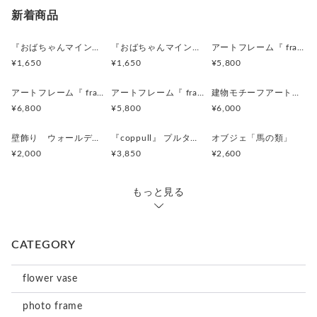
同じものは生まれない一点ものです。
新着商品
※廃材を使用しているため、ゆがみや欠け、穴などが ある場
『おばちゃんマインドキーホルダー』沖縄柄
『おばちゃんマインドマグネット』沖縄柄
アートフレーム『 frafig frame』
合がございます。
¥1,650
¥1,650
¥5,800
水気のある場所でのご使用は避けてください。
撮影には、万全を期しておりますが、
アートフレーム『 frafig frame』
アートフレーム『 frafig frame』
建物モチーフアートフレーム『 たぶんおいしいレストラン』(赤とみどり)
実物とは色合いが多少異なる場合がございます。
¥6,800
¥5,800
¥6,000
事前にご了承くださいませ。
壁飾り ウォールデコレーション「鳥」
『coppull』 プルタブ取手の小さな一輪挿し
オブジェ「馬の類」
＜オーダーについて＞
¥2,000
¥3,850
¥2,600
・お好きなサイズでオーダー可能です。
・納期は1週間ほどです。
・ひとつひとつ手作りの
もっと見る
同じものは生まれない一点ものです。
≪オーダー方法≫
CATEGORY
①『質問オーダーの相談をする』ボタンから
デザイン、サイズなどご希望をご連絡ください
②お見積もりなど、ご了承いただきましてから
flower vase
こちらで改めて『オーダー品』として出品いたします。
③ご購入手続き完了後、製作開始いたします。
photo frame