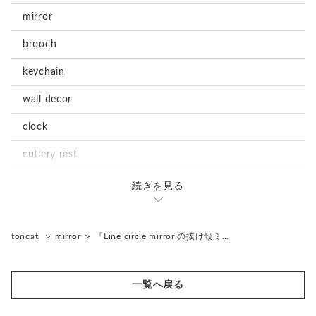
mirror
brooch
keychain
wall decor
clock
cutlery rest
magnet
続きを見る
stationary
notepad
accessories
toncati
＞
mirror
＞
『Line circle mirror の抜け殻ミ…
tray
earrings
storage box
一覧へ戻る
storage box
ornament
object