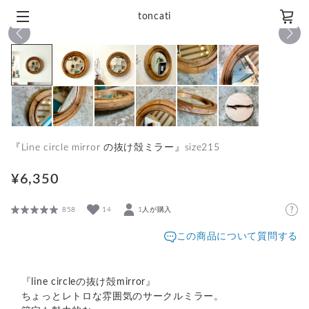
toncati
1
/
12
『Line circle mirror の抜け殻ミラー』size215
¥6,350
858
14
1人が購入
この商品について質問する
『line circleの抜け殻mirror』
ちょっとレトロな雰囲気のサークルミラー。