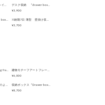
たらうれしいです。
new『Frafig tray』トレイ 小物入れ
デスク収納 『drawer box』クリームイエロー
¥3,900
ブです。
デスク収納 『drawer box』からし色
※納期7日 薄型 壁掛け収納 デスク収納 『drawer box』ヘリテージグリーン
¥3,700
----
5mm
2mm
+包装紙+プルタブ
せん。)
----
アートフレーム『 frafig frame』
建物モチーフアートフレーム『 たぶんおいしいレストラン』(赤とみどり)
ものです。
¥6,000
しんでいただければ
オブジェ「太陽の民 のようなものたち」
収納ボックス『Drawer box』magazine rack/pot cover
 主に廃材を使用しております。
¥8,700
素朴感を出しているため
。
処理しておりますが、