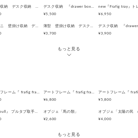
もし気に入っていただけまし
壁掛け収納 デスク収納 『drawer box』細長ナチュラルブラウン
デスク収納 『drawer box』細長ナチュラルブラウン
0
¥5,500
¥6,950
⚫︎ネオジム磁石内蔵
⚫︎壁掛け金具の部分はプルタ
薄型ミニ 壁掛け収納 デスク収納 『drawer box』マスタード
薄型 壁掛け収納 デスク収納 『drawer box』
0
¥3,700
¥3,900
-----------------------------------
もっと見る
size：140×200mm×高さ2
ペンスタンド部分の穴：1
使用材料：木材+合板+古新聞
(※メモ紙、ペンは ついていま
-----------------------------------
＜デザイン上の注意点＞
・ひとつひとつ手作りの
アートフレーム『 frafig frame』
アートフレーム『 frafig frame』
同じものは生まれない一点
0
¥6,800
¥5,800
手作りの素朴な仕上がりを楽
幸いです。
『coppull』 プルタブ取手の小さな一輪挿し
オブジェ「馬の類」
・toncatiの家具、雑貨は
0
¥2,600
¥4,000
製品の特徴として、廃材の
欠けや穴などがございます
ささくれなどは できるだけ
もっと見る