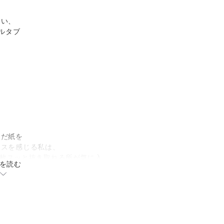
ない、
ルタブ
。
、
んだ紙を
レスを感じる私は、
が一枚スッと抜き取れる所が気に入
を読む
いけれど。
モにどうぞ。
ズ50枚ほどは挟めました。