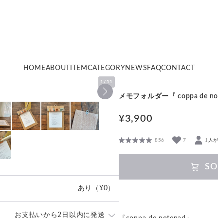
HOME
ABOUT
ITEM
CATEGORY
NEWS
FAQ
CONTACT
1
/
11
メモフォルダー『 coppa de not
¥3,900
856
7
1人
SO
あり
（¥0）
お支払いから2日以内に発送