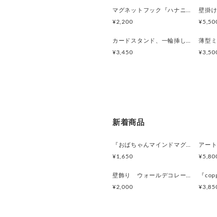
マグネットフック『ハナニョーーン族』LARGE
¥2,200
¥5,50
カードスタンド、一輪挿し 『OKINAWA HANABLOCKS 』
¥3,450
¥3,50
新着商品
『おばちゃんマインドマグネット』沖縄柄
¥1,650
¥5,80
壁飾り ウォールデコレーション「鳥」
¥2,000
¥3,85