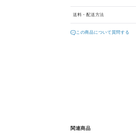
定形外郵便(簡易書留)での発
送料・配送方法
郵便窓口の営業時間の都合上
発送元地域：
お急ぎの場合は、ご購入手続
沖縄県
海外
この商品について質問する
配送方法
簡易書留orクロネココンパクト
海外配送
関連商品