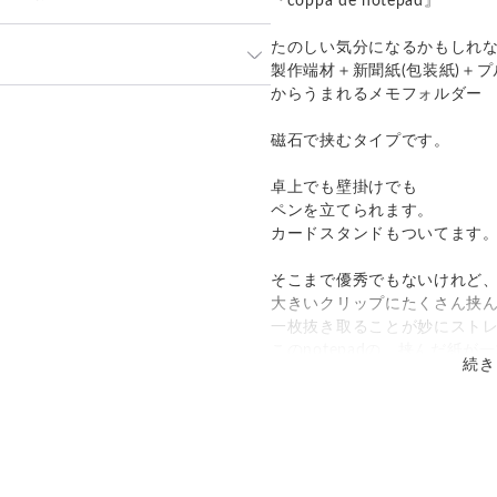
『coppa de notepad』
たのしい気分になるかもしれ
送となります。
製作端材＋新聞紙(包装紙)＋プ
 平日のみの発送となります。
からうまれるメモフォルダー
き前にご連絡くださいませ。
発送：
可能
磁石で挟むタイプです。
追跡／補償
送料
追加送料
卓上でも壁掛けでも
○
／
○
¥600
¥200
ペンを立てられます。
カードスタンドもついてます
○
／
○
大陸別
¥100〜
そこまで優秀でもないけれど
大きいクリップにたくさん挟
一枚抜き取ることが妙にスト
このnotepadの 挟んだ紙
続き
っています。
壁掛けの際にはスッといかな
不要な紙を捨てずに挟んでメ
壁掛けでコピー用紙ハガキサイ