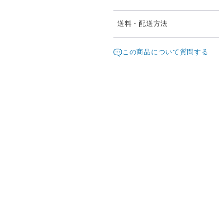
通常5日以内に対応させてい
送料・配送方法
日時指定希望の方は、宅急便
発送元地域：
に希望日時をご記入ください
沖縄県
海外
この商品について質問する
配送方法
※お届け先が、北海道の方は
（日時指定不可。すいません..
定形外郵便
それ以外の地域にお届けの方
得です。（日時指定可能）
宅急便（ヤマト）
海外配送