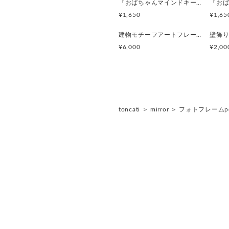
『おばちゃんマインドキーホルダー』沖縄柄
¥1,650
¥1,65
建物モチーフアートフレーム『 たぶんおいしいレストラン』(赤とみどり)
¥6,000
¥2,00
toncati
＞
mirror
＞
フォトフレームpost