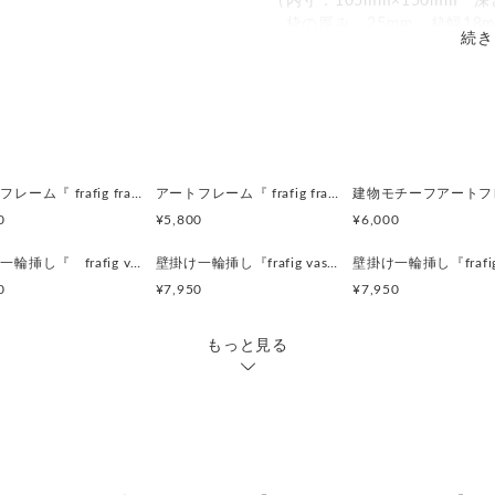
（内寸：105mm×150mm 深
枠の厚み 25mm 枠幅18
続き
仕様：ガラス、縦横吊金具、
裏面スタンド収納ポケッ
壁掛け、卓上使用で縦横
※お好みのサイズでのオーダ
2L、L判サイズも出品してお
アートフレーム『 frafig frame』
アートフレーム『 frafig frame』
0
¥5,800
¥6,000
----------------------------------
＜デザイン上の注意点＞
壁掛け一輪挿し『 frafig vase 』(フラフィグ ベース)
壁掛け一輪挿し『frafig vase』
・製品の特徴として、廃材の
0
¥7,950
¥7,950
使用していますので、穴や欠
・ひとつひとつ手作りの
もっと見る
同じものは生まれない一点
・写真のものとは色の配置な
すので、
ご了承下さいませ。
水気のある場所でのご使用は
撮影には、万全を期しており