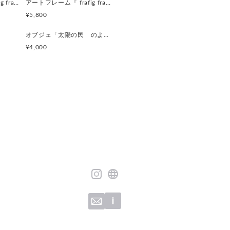
アートフレーム『 frafig frame』
アートフレーム『 frafig frame』
場合がございます。
¥5,800
オブジェ「太陽の民 のようなものたち」
¥4,000
可能です。
す。
ものです。
すべて異なりますので、
る』ボタンから
をご連絡ください
ただきましてから、
』として出品いたします。
開始いたします。