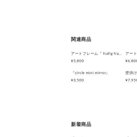
関連商品
アートフレーム『 frafig frame』
¥5,800
¥6,80
『circle mini mirror』
¥3,500
¥7,95
新着商品