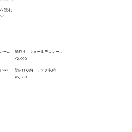
さ14mm）
mm
を読む
立てかけ用スタンド付
ト付
両方可能です。
ーが可能です。
ります。
建物モチーフアートフレーム『 たぶんおいしいレストラン』(赤とみどり)
壁飾り ウォールデコレーション「鳥」
¥2,000
壁掛け一輪挿し『frafig vase』
壁掛け収納 デスク収納 『drawer box』細長ナチュラルブラウン
素朴感をそのままに
¥5,500
けなどがございます。
ものです。
どは 一点、一点すべて異なりま
避けてください。
ますが、