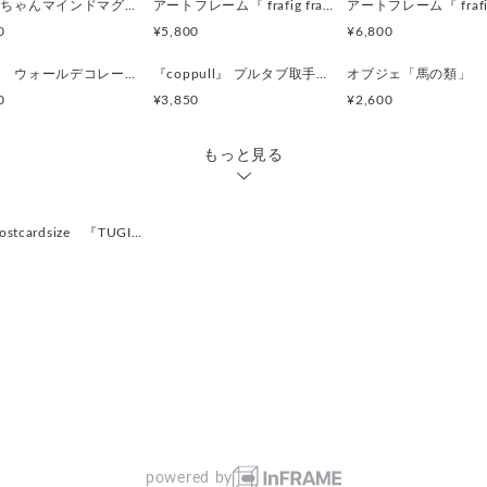
『おばちゃんマインドマグネット』沖縄柄
アートフレーム『 frafig frame』
実物とは色合いが多少異なる
0
¥5,800
¥6,800
事前にご了承くださいませ。
壁飾り ウォールデコレーション「鳥」
『coppull』 プルタブ取手の小さな一輪挿し
オブジェ「馬の類」
＜オーダーについて＞
0
¥3,850
¥2,600
・お好きなサイズでオーダー
・納期は1週間ほどです。
・+500円で鏡に変更もできま
もっと見る
・ひとつひとつ手作りの
同じものは生まれない一点
色の配置などは 一点、一点
cardsize 『TUGI…
ご了承下さいませ。
≪オーダー方法≫
①『質問オーダーの相談をす
デザイン、サイズなどご希望
②お見積もりなど、ご了承い
こちらで改めて『オーダー品
③ご購入手続き完了後、製作
powered by