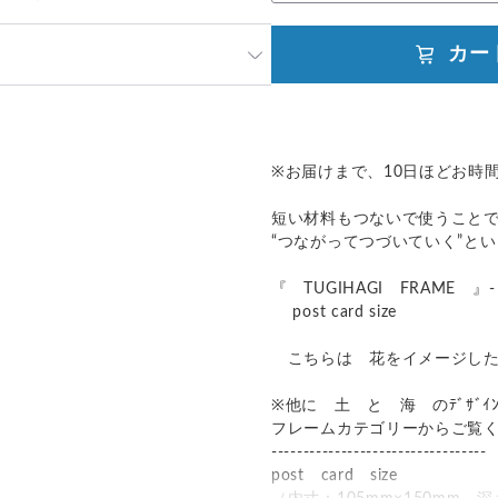
カー
ただいております。
（ヤマト）をお選びの上、備考欄
。
発送：
可能
追跡／補償
送料
追加送料
定形外郵便での発送がお得です。
.）
※お届けまで、10日ほどお時
○
／
○
¥830
¥200
は、クロネコヤマトでの発送がお
短い材料もつないで使うこと
○
／
○
地域別
¥200〜
“つながってつづいていく”と
○
／
○
大陸別
¥200〜
『 TUGIHAGI FRAME 』- h
post card size
こちらは 花をイメージした
※他に 土 と 海 のﾃﾞｻﾞ
フレームカテゴリーからご覧
----------------------------------
post card size