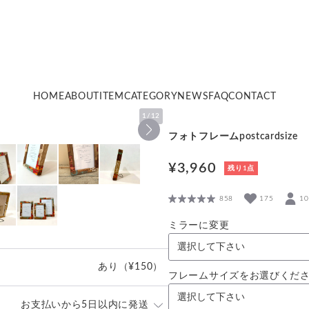
HOME
ABOUT
ITEM
CATEGORY
NEWS
FAQ
CONTACT
1
/
12
フォトフレームpostcardsize 
¥3,960
残り1点
858
175
1
ミラーに変更
あり
（¥150）
フレームサイズをお選びくだ
お支払いから5日以内に発送