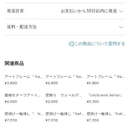
＜デザイン上の注意点＞
・製品の特徴として、廃材の素朴感をそのままに
発送目安
お支払いから10日以内に発送
使用していますので、穴や欠けなどがございます。
・ひとつひとつ手作りの
同じものは生まれない一点ものです。
日時指定希望の方は、宅急便（ヤマト）をお選びの上、
送料・配送方法
・色の配置などは 一点、一点すべて異なりますので、
備考欄に希望日時をご記入ください。
ご了承下さいませ。
発送元地域：
沖縄県
海外発送：
可能
この商品について質問する
※お届け先が、北海道の方は定形外郵便での発送がお得
撮影には、万全を期しておりますが、
配送方法
追跡／補償
送料
追加送料
です。（日時指定不可。すいません...）
実物とは色合いが多少異なる場合がございます。
それ以外の地域にお届けの方は、クロネコヤマトでの発
事前にご了承くださいませ。
定形外郵便
○
／
○
¥830
¥200
関連商品
送がお得です。（日時指定可能）
＜オーダーについて＞
宅急便（ヤマト）
○
／
○
地域別
¥200〜
アートフレーム『 frafig frame』
アートフレーム『 frafig frame』
アートフレーム『 frafig frame』
・お好きなサイズでオーダー可能です。
¥5,800
¥6,800
¥5,800
・納期は1週間ほどです。
海外配送
○
／
○
大陸別
¥200〜
・ひとつひとつ手作りの
建物モチーフアートフレーム『 たぶんおいしいレストラン』(赤とみどり)
壁飾り ウォールデコレーション「鳥」
『circle mini mirror』
同じものは生まれない一点ものです。
¥6,000
¥2,000
¥3,500
・色の配置などは 一点、一点すべて異なりますので、
ご了承下さいませ。
壁掛け一輪挿し『 frafig vase 』(フラフィグ ベース)
壁掛け一輪挿し『frafig vase』
壁掛け一輪挿し『frafig vase』
・+500円でガラスをミラーに変更可能です。
¥7,950
¥7,950
¥7,950
≪オーダー方法≫