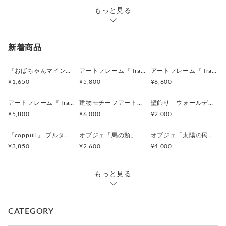
①『質問オーダーの相談をする』ボタンから
もっと見る
デザイン、サイズなどご希望をご連絡ください
②お見積もりなど、ご了承いただきましてから
こちらで改めて『オーダー品』として出品いたします。
新着商品
③ご購入手続き完了後、製作開始いたします。
『おばちゃんマインドマグネット』沖縄柄
アートフレーム『 frafig frame』
アートフレーム『 frafig frame』
¥1,650
¥5,800
¥6,800
アートフレーム『 frafig frame』
建物モチーフアートフレーム『 たぶんおいしいレストラン』(赤とみどり)
壁飾り ウォールデコレーション「鳥」
¥5,800
¥6,000
¥2,000
『coppull』 プルタブ取手の小さな一輪挿し
オブジェ「馬の類」
オブジェ「太陽の民 のようなものたち」
¥3,850
¥2,600
¥4,000
もっと見る
CATEGORY