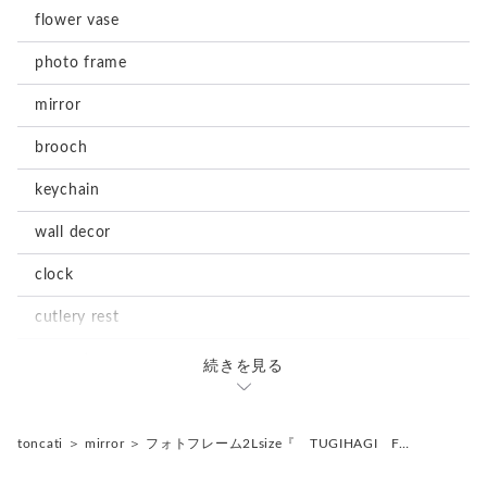
flower vase
photo frame
mirror
brooch
keychain
wall decor
clock
cutlery rest
magnet
続きを見る
stationary
notepad
accessories
toncati
＞
mirror
＞
フォトフレーム2Lsize『 TUGIHAGI F…
tray
earrings
storage box