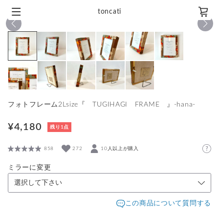
toncati
1
/
11
フォトフレーム2Lsize『 TUGIHAGI FRAME 』-hana-
¥4,180
残り1点
858
272
10人以上が購入
ミラーに変更
この商品について質問する